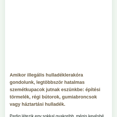
Amikor illegális hulladéklerakóra
gondolunk, legtöbbször hatalmas
szemétkupacok jutnak eszünkbe: építési
törmelék, régi bútorok, gumiabroncsok
vagy háztartási hulladék.
Pedig létezik egy sokkal gyakoribb, mégis kevésbé