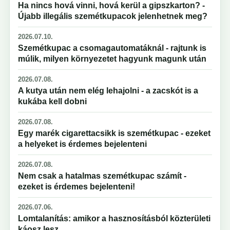
Ha nincs hová vinni, hová kerül a gipszkarton? -
Újabb illegális szemétkupacok jelenhetnek meg?
2026.07.10.
Szemétkupac a csomagautomatáknál - rajtunk is
múlik, milyen környezetet hagyunk magunk után
2026.07.08.
A kutya után nem elég lehajolni - a zacskót is a
kukába kell dobni
2026.07.08.
Egy marék cigarettacsikk is szemétkupac - ezeket
a helyeket is érdemes bejelenteni
2026.07.08.
Nem csak a hatalmas szemétkupac számít -
ezeket is érdemes bejelenteni!
2026.07.06.
Lomtalanítás: amikor a hasznosításból közterületi
káosz lesz