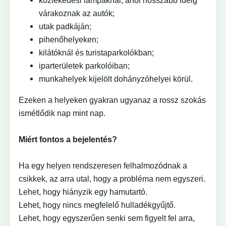
közlekedési lámpáknál, ahol hosszabb ideig
várakoznak az autók;
utak padkáján;
pihenőhelyeken;
kilátóknál és turistaparkolókban;
iparterületek parkolóiban;
munkahelyek kijelölt dohányzóhelyei körül.
Ezeken a helyeken gyakran ugyanaz a rossz szokás
ismétlődik nap mint nap.
Miért fontos a bejelentés?
Ha egy helyen rendszeresen felhalmozódnak a
csikkek, az arra utal, hogy a probléma nem egyszeri.
Lehet, hogy hiányzik egy hamutartó.
Lehet, hogy nincs megfelelő hulladékgyűjtő.
Lehet, hogy egyszerűen senki sem figyelt fel arra,